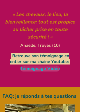
« Les chevaux, le lieu, la
bienveillance: tout est propice
au lâcher prise en toute
sécurité ! »
Anaëlle, Troyes (10)
Retrouve son témoignage en
entier sur ma chaine Youtube:
Témoignage Vidéo
FAQ: je réponds à tes questions