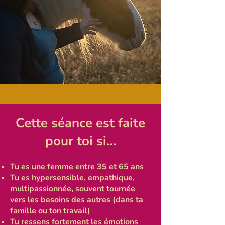
Cette séance est faite
pour toi si…
Tu es une femme entre 35 et 65 ans
Tu es hypersensible, empathique,
multipassionnée, souvent tournée
vers les besoins des autres (dans ta
famille ou ton travail)
Tu ressens fortement les émotions