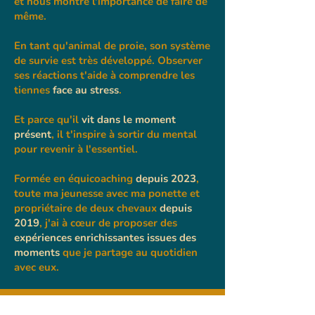
et nous montre l'importance de faire de
même.
En tant qu'animal de proie, son système
de survie est très développé. Observer
ses réactions t'aide à comprendre les
tiennes
face au stress
.
Et parce qu'il
vit dans le moment
présent
, il t'inspire à sortir du mental
pour revenir à l'essentiel.
Formée en équicoaching
depuis 2023
,
toute ma jeunesse avec ma ponette et
propriétaire de deux chevaux
depuis
2019
, j'ai à cœur de proposer des
expériences enrichissantes issues des
moments
que je partage au quotidien
avec eux.