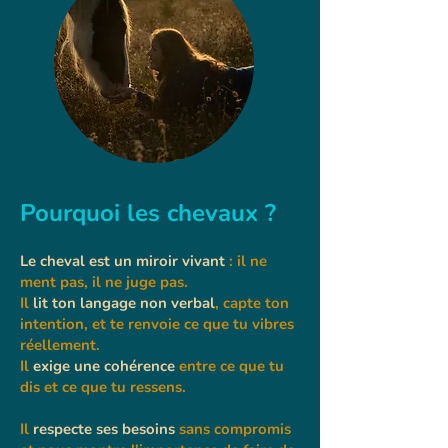
Pourquoi les chevaux ?
Le cheval est un miroir vivant
: il ne
ment pas, il ne juge pas.
Il
lit ton langage non verbal
, capte ton
intention, et te renvoie ce que tu vibres
réellement.
Il
exige une cohérence
entre ce que tu
dis et ce que tu ressens.
Il
respecte ses besoins
sans compromis