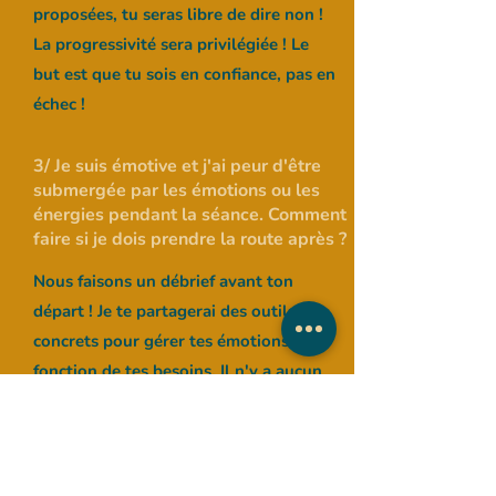
proposées, tu seras libre de dire non !
La progressivité sera privilégiée ! Le
but est que tu sois en confiance, pas en
échec !
3/ Je suis émotive et j'ai peur d'être
submergée par les émotions ou les
énergies pendant la séance. Comment
faire si je dois prendre la route après ?
Nous faisons un débrief avant ton
départ ! Je te partagerai des outils
concrets pour gérer tes émotions en
fonction de tes besoins. Il n'y a aucun
problème à reprendre la route après
cette séance.
4/ Dois-je avoir une expérience avec