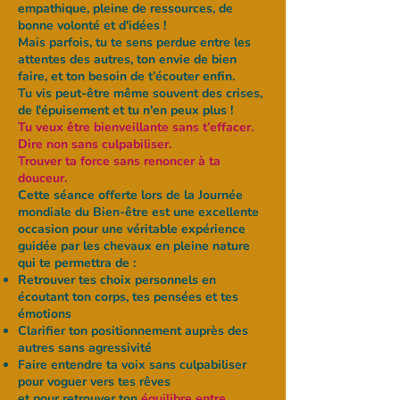
empathique, pleine de ressources, de
bonne volonté et d'idées !
Mais parfois, tu te sens perdue entre les
attentes des autres, ton envie de bien
faire, et ton besoin de t’écouter enfin.
Tu vis peut-être même souvent des crises,
de l'épuisement et tu n'en peux plus !
Tu veux être bienveillante sans t’effacer.
Dire non sans culpabiliser.
Trouver ta force sans renoncer à ta
douceur.
Cette séance offerte lors de la Journée
mondiale du Bien-être est une excellente
occasion pour une véritable expérience
guidée par les chevaux en pleine nature
qui te permettra de :
Retrouver tes choix personnels en
écoutant ton corps, tes pensées et tes
émotions
Clarifier ton positionnement auprès des
autres sans agressivité
Faire entendre ta voix sans culpabiliser
pour voguer vers tes rêves
et pour retrouver ton
équilibre entre